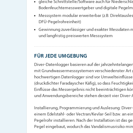
gleiche Schnittstelle/Software auch für Niederschl
Bodenfeuchtemesswertgeber und digitale Pegelm
Messsystem modular erweiterbar (z.B. Direktausl
DFÜ-Pegelrohreinheit)
Gewinnung zuverlässiger und exakter Messdaten m
und langfristig preiswerten Messsystem
FÜR JEDE UMGEBUNG
Diver-Datenlogger basieren auf der jahrzehntelangen
mit Grundwassermesssystemen verschiedenster Art g
hochwertigen Datenlogger sind vor Umwelteinflüss
(druckdichter Faradayscher Käfig), so dass Feuchtigke
Einflüsse das Messergebnis nicht beeinträchtigen 
und Anwendungsbereiche stehen derzeit vier Diver-
Installierung, Programmierung und Auslesung: Diver-
einem Edelstahl- oder Vectran/Kevlar-Seil bzw. an 
Pegelrohr installieren. Nach der Installation ist d
Pegel eingebaut, wodurch das Vandalismusrisiko min