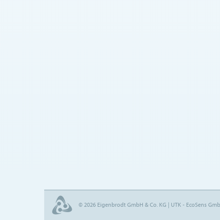
© 2026 Eigenbrodt GmbH & Co. KG | UTK - EcoSens Gm