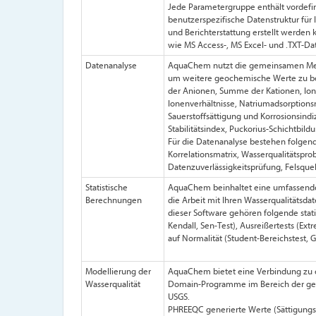
Jede Parametergruppe enthält vordefi
benutzerspezifische Datenstruktur fü
und Berichterstattung erstellt werden
wie MS Access-, MS Excel- und .TXT-Da
Datenanalyse
AquaChem nutzt die gemeinsamen Mess
um weitere geochemische Werte zu b
der Anionen, Summe der Kationen, Ionen
Ionenverhältnisse, Natriumadsorption
Sauerstoffsättigung und Korrosionsindi
Stabilitätsindex, Puckorius-Schichtbil
Für die Datenanalyse bestehen folgend
Korrelationsmatrix, Wasserqualitätspr
Datenzuverlässigkeitsprüfung, Felsque
Statistische
AquaChem beinhaltet eine umfassende R
Berechnungen
die Arbeit mit Ihren Wasserqualitätsda
dieser Software gehören folgende stat
Kendall, Sen-Test), Ausreißertests (Ext
auf Normalität (Student-Bereichstest, G
Modellierung der
AquaChem bietet eine Verbindung zu e
Wasserqualität
Domain-Programme im Bereich der ge
USGS.
PHREEQC generierte Werte (Sättigungsi